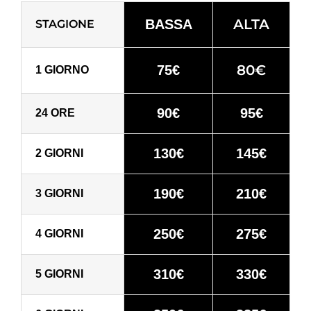
ALTA
BASSA
STAGIONE
80€
75€
1 GIORNO
90€
95€
24 ORE
130€
145€
2 GIORNI
190€
210€
3 GIORNI
250€
275€
4 GIORNI
310€
330€
5 GIORNI